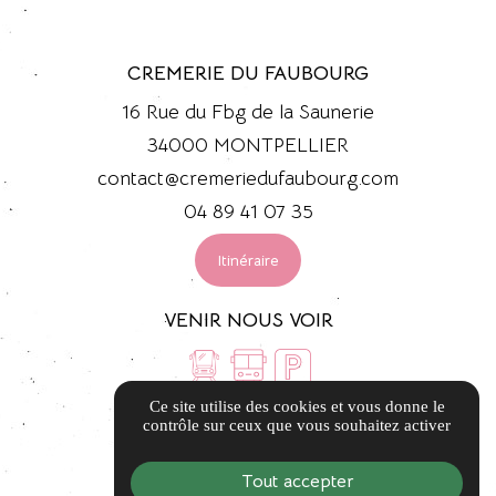
CREMERIE DU FAUBOURG
16 Rue du Fbg de la Saunerie
34000 MONTPELLIER
contact@cremeriedufaubourg.com
04 89 41 07 35
Itinéraire
VENIR NOUS VOIR
Ce site utilise des cookies et vous donne le
LIENS UTILES
contrôle sur ceux que vous souhaitez activer
Guide local
Tout accepter