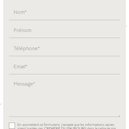
Nom*
Prénom
Téléphone*
Email*
Message*
En soumettant ce formulaire, j'accepte que les informations saisies
soient traitées par
CREMERIE DU FAUBOURG
dans le cadre de ma