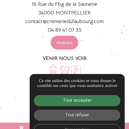
16 Rue du Fbg de la Saunerie
34000 MONTPELLIER
contact@cremeriedufaubourg.com
04 89 41 07 35
Itinéraire
VENIR NOUS VOIR
Ce site utilise des cookies et vous donne le
LIENS UTILES
contrôle sur ceux que vous souhaitez activer
Guide local
Tout accepter
Informations complémentaires
Mentions légales
Tout refuser
Politique de confidentialité
place
mail
call