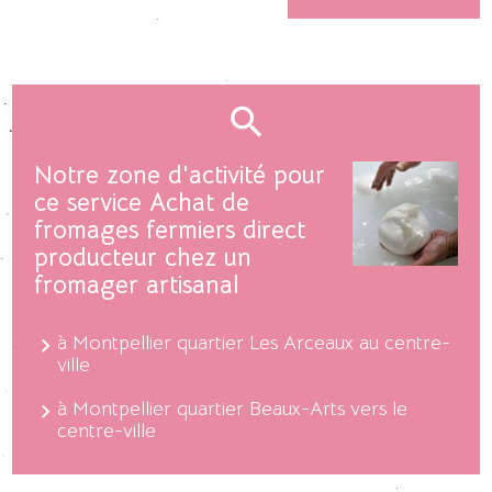
Notre zone d'activité pour
ce service Achat de
fromages fermiers direct
producteur chez un
fromager artisanal
à Montpellier quartier Les Arceaux au centre-
ville
à Montpellier quartier Beaux-Arts vers le
centre-ville