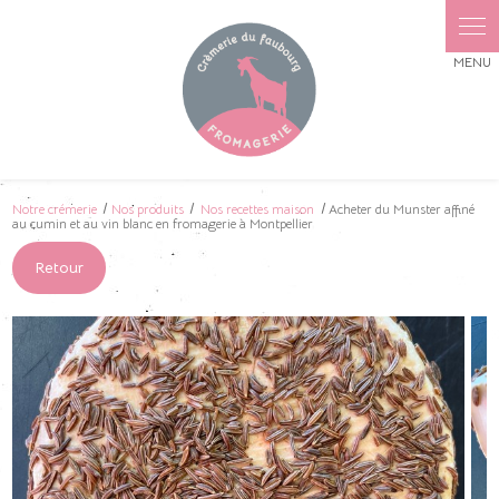
Panneau de gestion des cookies
Notre crémerie
Nos produits
Nos recettes maison
Acheter du Munster affiné
au cumin et au vin blanc en fromagerie à Montpellier
Retour