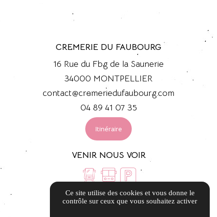
CREMERIE DU FAUBOURG
16 Rue du Fbg de la Saunerie
34000 MONTPELLIER
contact@cremeriedufaubourg.com
04 89 41 07 35
Itinéraire
VENIR NOUS VOIR
Ce site utilise des cookies et vous donne le
LIENS UTILES
contrôle sur ceux que vous souhaitez activer